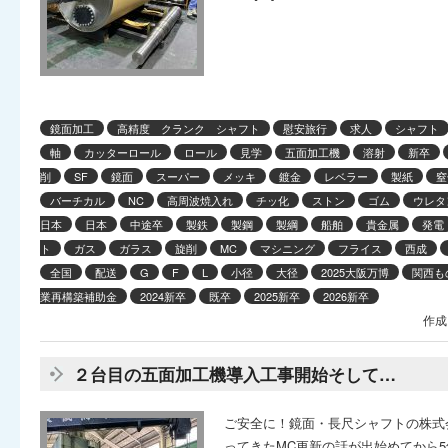
鏡面加工
高精度 クランク シャフト
慰安旅行
求人
シャフト
軸
カッターロール
ロール
見学
五面加工機
溶射
新卒
削
SF
鏡面
スーパー
メッキ
鍍金
レベラー
製紙
窒
バーチカル
NC
高周波焼入れ
チッ化
ストン
ゴム
ウレタ
日本
日本
中途卒
製鉄
製鋼
製綱
船舶
貴金属
発電
ト
ガス
ガラス
旋削
MC
マシニング
フライス
西成
全国
配送
G
F
L
小径
大径
2025大阪万博
関西も
業再構築補助金
2024新卒
既卒
2025新卒
2026新卒
作成
２台目の五面加工機導入工事開始そして…
ご安全に！鏡面・長尺シャフトの株式会
ってきたMC更新の話が出始めてから5