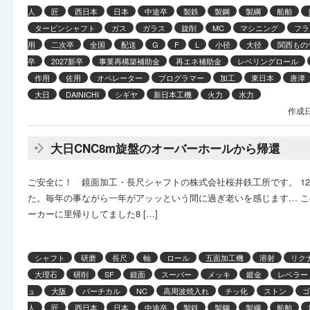
人
匠
西日本
日本
中途卒
製鉄
製鋼
製綱
船舶
タービンシャフト
ガス
ガラス
旋削
MC
マシニング
フラ
用
二次卒
全国
配送
G
F
L
小径
大径
関西もの
卒
2027新卒
事業再構築補助金
再エネ補助金
レベリングロール
作用
佐用
オペレーター
プログラマー
加工
東日本
唐津
大日
DAINICHI
シギヤ
新日本工機
火力
水力
作成日
大日CNC8m旋盤のオーバーホールから帰還
ご安全に！ 鏡面加工・長尺シャフトの株式会社桜井鉄工所です。 1
た。毎年の事ながら一年がアッッという間に過ぎ老いを感じます… 
ーカーに里帰りしてました8 […]
シャフト
研磨
長尺
軸
ロール
五面加工機
溶射
リク
大理石
研削
SF
鏡面
スーパー
メッキ
鍍金
レベラー
ュ
大阪
バーチカル
NC
高周波焼入れ
チッ化
ストン
ゴ
人
匠
西日本
日本
中途卒
製鉄
製鋼
製綱
船舶