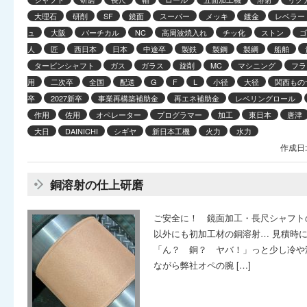
大理石
研削
SF
鏡面
スーパー
メッキ
鍍金
レベラー
ュ
大阪
バーチカル
NC
高周波焼入れ
チッ化
ストン
ゴ
人
匠
西日本
日本
中途卒
製鉄
製鋼
製綱
船舶
タービンシャフト
ガス
ガラス
旋削
MC
マシニング
フラ
用
二次卒
全国
配送
G
F
L
小径
大径
関西もの
卒
2027新卒
事業再構築補助金
再エネ補助金
レベリングロール
作用
佐用
オペレーター
プログラマー
加工
東日本
唐津
大日
DAINICHI
シギヤ
新日本工機
火力
水力
作成日:
銅溶射の仕上研磨
ご安全に！ 鏡面加工・長尺シャフト
以外にも初加工材の銅溶射… 見積時
「ん？ 銅？ ヤバ！」っと少し冷や
ながら弊社オペの腕 […]