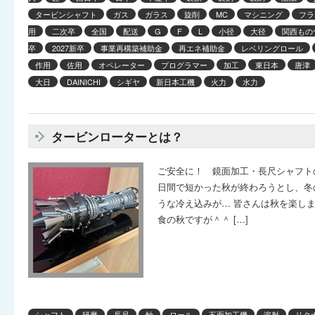
タービンシャフト
ガス
ガラス
旋削
MC
マシニング
フラ
用
二次卒
全国
配送
G
F
L
小径
大径
関西もの
卒
2027新卒
事業再構築補助金
再エネ補助金
レベリングロール
作用
佐用
オペレーター
プログラマー
加工
東日本
唐津
大日
DAINICHI
シギヤ
新日本工機
火力
水力
タービンローターとは？
ご安全に！ 鏡面加工・長尺シャフト
日間で短かった秋が終わろうとし、冬
うな冷え込みが… 皆さんは秋を楽し
食の秋ですが＾＾ […]
シャフト
研磨
長尺
軸
ロール
五面加工機
溶射
リク