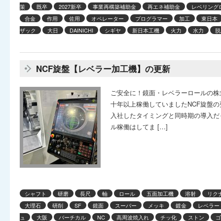
策
既卒
2027新卒
事業再構築補助金
再エネ補助金
レベリング
合金
作用
佐用
オペレーター
プログラマー
加工
東日本
ザック
大日
DAINICHI
シギヤ
新日本工機
火力
水力
脱
NCF旋盤【レベラー加工機】の更新
ご安全に！鏡面・レベラーロールの株
十年以上稼働していましたNCF旋盤の
入社したタイミングと同時期の導入だ
ル稼働はしてま […]
シャフト
研磨
長尺
軸
ロール
五面加工機
溶射
リク
大理石
研削
SF
鏡面
スーパー
メッキ
鍍金
レベラー
ュ
大阪
バーチカル
NC
高周波焼入れ
チッ化
ストン
ゴ