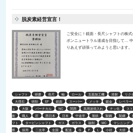
脱炭素経営宣言！
ご安全に！鏡面・長尺シャフトの株式会
ボンニュートラル達成を目指して… 
りあえず頑張ってみようと思います。 
シャフト
研磨
長尺
軸
ロール
五面加工機
溶射
リク
大理石
研削
SF
鏡面
スーパー
メッキ
鍍金
レベラー
ュ
大阪
バーチカル
NC
関西
高周波焼入れ
チッ化
スト
術
職人
匠
西日本
日本
中途卒
製鉄
製鋼
製綱
フト
タービンシャフト
ガス
ガラス
旋削
MC
マシニング
県
採用
二次卒
全国
配送
G
F
L
小径
大径