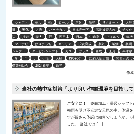
シャフト
長尺
軸
ロール
溶射
新卒
リクルート
大理
紙
窒化
大阪
バーチカル
日本赤十字
高周波焼入れ
チッ化
箔
技術
職人
匠
西日本
日本
中途卒
フィルム
建機
マイナビ
はりまっち
キャリア
投資育成
製鉄
製鋼
製綱
シャフト
タービンシャフト
ガス
ガラス
西成
上月
兵庫県
G
F
L
小径
大径
ISO9001
2025大阪万博
関西ものづく
構築補助金
2024新卒
既卒
作成
当社の熱中症対策「より良い作業環境を目指して
ご安全に！ 鏡面加工・長尺シャフト
梅雨も明け不安定な天気の中、体温を
すが皆さん体調は如何でしょうか。 6
した。 当社では […]