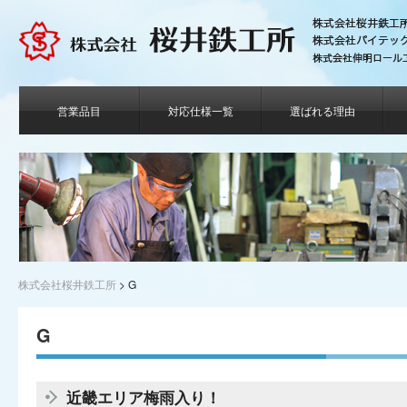
営業品目
対応仕様一覧
選ばれる理由
株式会社桜井鉄工所
>
G
G
近畿エリア梅雨入り！