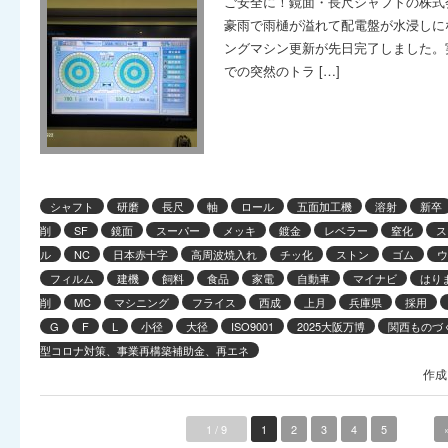
ご安全に！鏡面・長尺シャフトの株式
豪雨で雨樋が溢れて配電盤が水浸しに
ングマシン更新が先日完了しました。実
での突然のトラ […]
シャフト
研磨
長尺
軸
ロール
五面加工機
溶射
新卒
削
SF
鏡面
スーパー
メッキ
鍍金
レベラー
窒化
ス
ル
NC
日本赤十字
高周波焼入れ
チッ化
ストン
ゴム
ウ
フィルム
建機
飼料
食品
家電
自動車
マイナビ
はり
削
MC
マシニング
フライス
西成
上月
兵庫県
採用
G
F
L
小径
大径
ISO9001
2025大阪万博
関西ものづく
型コロナ対策、事業再構築補助金、再エネ
作成
1 / 9
1
2
3
4
5
...