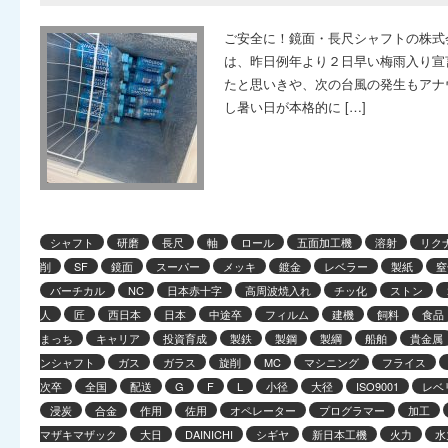
ご安全に！鏡面・長尺シャフトの株式
は、昨日例年より２日早い梅雨入り宣
たと思いきや、次の台風の発生もアナ
し暑い日が本格的に […]
シャフト
研磨
長尺
軸
ロール
五面加工機
溶射
リク
削
SF
鏡面
スーパー
メッキ
鍍金
レベラー
製紙
窒
バーチカル
NC
日本赤十字
高周波焼入れ
チッ化
ストン
人
匠
西日本
日本
中途卒
フィルム
建機
飼料
食品
まっち
キャリア
投資育成
製鉄
製鋼
製綱
船舶
貴金属
ンシャフト
ガス
ガラス
旋削
MC
マシニング
フライス
次卒
全国
配送
G
F
L
小径
大径
ISO9001
レベ
浸炭
合金
作用
佐用
オペレーター
プログラマー
加工
マザキマザック
大日
DAINICHI
シギヤ
新日本工機
火力
水