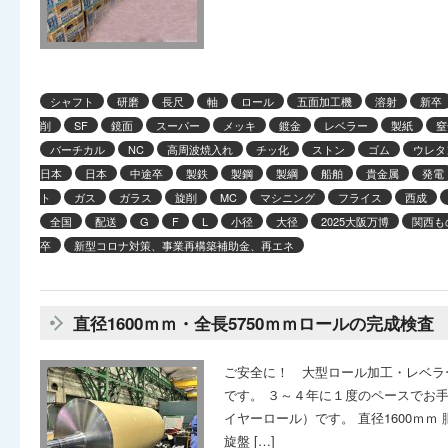
シャフト
研磨
長尺
軸
ロール
五面加工機
溶射
新卒
削
SF
鏡面
スーパー
メッキ
鍍金
レベラー
製紙
窒
バーチカル
NC
高周波焼入れ
チッ化
ストン
ゴム
ウレタ
日本
日本
中途卒
製鉄
製鋼
製綱
船舶
貴金属
発電
ト
ガス
ガラス
旋削
MC
マシニング
フライス
西成
全国
配送
G
F
L
小径
大径
2025大阪万博
関西も
卒
新型コロナ対策、事業再構築補助金、再エネ
直径1600ｍｍ・全長5750ｍｍロールの完成検査
ご安全に！ 大型ロール加工・レベラ
です。 ３～４年に１度のペースでお
イヤーロール）です。 直径1600ｍｍ 胴
旋盤 […]