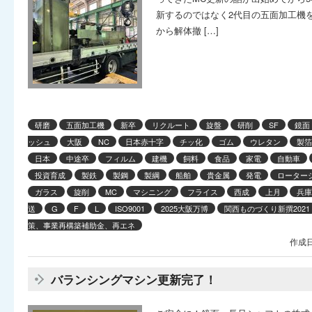
新するのではなく2代目の五面加工機を
から解体撤 […]
研磨
五面加工機
新卒
リクルート
旋盤
研削
SF
鏡面
ッシュ
大阪
NC
日本赤十字
チッ化
ゴム
ウレタン
製箔
日本
中途卒
フィルム
建機
飼料
食品
家電
自動車
投資育成
製鉄
製鋼
製綱
船舶
貴金属
発電
ローター
ガラス
旋削
MC
マシニング
フライス
西成
上月
兵庫
送
G
F
L
ISO9001
2025大阪万博
関西ものづくり新撰2021
策、事業再構築補助金、再エネ
作成日
バランシングマシン更新完了！