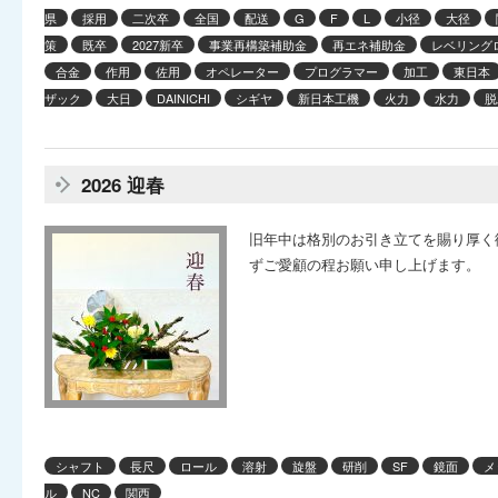
県
採用
二次卒
全国
配送
G
F
L
小径
大径
策
既卒
2027新卒
事業再構築補助金
再エネ補助金
レベリング
合金
作用
佐用
オペレーター
プログラマー
加工
東日本
ザック
大日
DAINICHI
シギヤ
新日本工機
火力
水力
脱
2026 迎春
旧年中は格別のお引き立てを賜り厚く
ずご愛顧の程お願い申し上げます。
シャフト
長尺
ロール
溶射
旋盤
研削
SF
鏡面
メ
ル
NC
関西