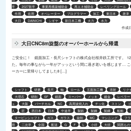
卒
2027新卒
事業再構築補助金
再エネ補助金
レベリングロール
作用
佐用
オペレーター
プログラマー
加工
東日本
唐津
大日
DAINICHI
シギヤ
新日本工機
火力
水力
作成日
大日CNC8m旋盤のオーバーホールから帰還
ご安全に！ 鏡面加工・長尺シャフトの株式会社桜井鉄工所です。 1
た。毎年の事ながら一年がアッッという間に過ぎ老いを感じます… 
ーカーに里帰りしてました8 […]
シャフト
研磨
長尺
軸
ロール
五面加工機
溶射
リク
大理石
研削
SF
鏡面
スーパー
メッキ
鍍金
レベラー
ュ
大阪
バーチカル
NC
高周波焼入れ
チッ化
ストン
ゴ
人
匠
西日本
日本
中途卒
製鉄
製鋼
製綱
船舶
タービンシャフト
ガス
ガラス
旋削
MC
マシニング
フラ
用
二次卒
全国
配送
G
F
L
小径
大径
関西もの