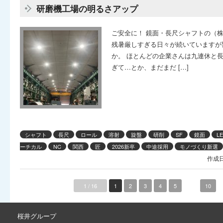
研磨機工場の明るさアップ
ご安全に！ 鏡面・長尺シャフトの（
残暑厳しすぎる日々が続いていますが
か。 ほとんどの企業さんは九連休と
ぎて…とか、まだまだ […]
シャフト
長尺
ロール
溶射
旋盤
研削
SF
鏡面
L
ーチカル
NC
関西
匠
2026新卒
中途採用
モノづくり新選
作成日
1 / 16
1
2
3
4
5
...
10
桜井グループ