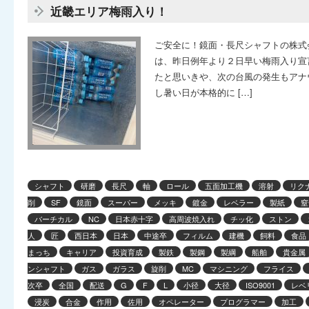
近畿エリア梅雨入り！
ご安全に！鏡面・長尺シャフトの株式
は、昨日例年より２日早い梅雨入り宣
たと思いきや、次の台風の発生もアナ
し暑い日が本格的に […]
シャフト
研磨
長尺
軸
ロール
五面加工機
溶射
リク
削
SF
鏡面
スーパー
メッキ
鍍金
レベラー
製紙
窒
バーチカル
NC
日本赤十字
高周波焼入れ
チッ化
ストン
人
匠
西日本
日本
中途卒
フィルム
建機
飼料
食品
まっち
キャリア
投資育成
製鉄
製鋼
製綱
船舶
貴金属
ンシャフト
ガス
ガラス
旋削
MC
マシニング
フライス
次卒
全国
配送
G
F
L
小径
大径
ISO9001
レベ
浸炭
合金
作用
佐用
オペレーター
プログラマー
加工