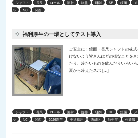
シャフト
長尺
ロール
溶射
旋盤
研削
SF
鏡面
メ
ル
NC
関西
福利厚生の一環としてテスト導入
ご安全に！鏡面・長尺シャフトの株式
けないよう皆さんはどの様なことをさ
たり、冷たいものを飲んだりいろいろ
夏から冷えたスポ […]
シャフト
長尺
ロール
溶射
旋盤
研削
SF
鏡面
メ
ル
NC
関西
2026新卒
中途採用
西成区
熱中症
作業服