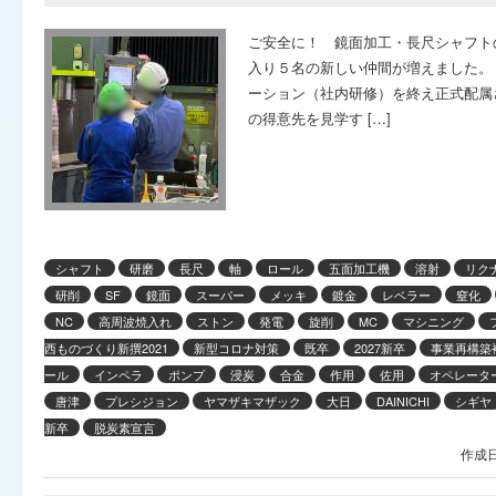
ご安全に！ 鏡面加工・長尺シャフト
入り５名の新しい仲間が増えました。
ーション（社内研修）を終え正式配属
の得意先を見学す […]
シャフト
研磨
長尺
軸
ロール
五面加工機
溶射
リク
研削
SF
鏡面
スーパー
メッキ
鍍金
レベラー
窒化
NC
高周波焼入れ
ストン
発電
旋削
MC
マシニング
西ものづくり新撰2021
新型コロナ対策
既卒
2027新卒
事業再構築
ール
インペラ
ポンプ
浸炭
合金
作用
佐用
オペレータ
唐津
プレシジョン
ヤマザキマザック
大日
DAINICHI
シギヤ
新卒
脱炭素宣言
作成日