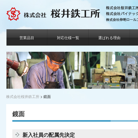
営業品目
対応仕様一覧
選ばれる理由
株式会社桜井鉄工所
>
鏡面
鏡面
新入社員の配属先決定