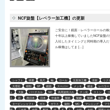
NCF旋盤【レベラー加工機】の更新
ご安全に！鏡面・レベラーロールの株
十年以上稼働していましたNCF旋盤の
入社したタイミングと同時期の導入だ
ル稼働はしてま […]
シャフト
研磨
長尺
軸
ロール
五面加工機
溶射
リク
大理石
研削
SF
鏡面
スーパー
メッキ
鍍金
レベラー
ュ
大阪
バーチカル
NC
高周波焼入れ
チッ化
ストン
ゴ
人
匠
西日本
日本
中途卒
製鉄
製鋼
製綱
船舶
タービンシャフト
ガス
ガラス
旋削
MC
マシニング
フラ
用
二次卒
全国
配送
G
F
L
小径
大径
関西もの