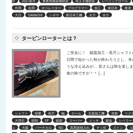
卒
2027新卒
事業再構築補助金
再エネ補助金
レベリングロール
作用
佐用
オペレーター
プログラマー
加工
東日本
唐津
大日
DAINICHI
シギヤ
新日本工機
火力
水力
タービンローターとは？
ご安全に！ 鏡面加工・長尺シャフト
日間で短かった秋が終わろうとし、冬
うな冷え込みが… 皆さんは秋を楽し
食の秋ですが＾＾ […]
シャフト
研磨
長尺
軸
ロール
五面加工機
溶射
リク
大理石
研削
SF
鏡面
スーパー
メッキ
鍍金
レベラー
ュ
大阪
バーチカル
NC
高周波焼入れ
チッ化
ストン
ゴ