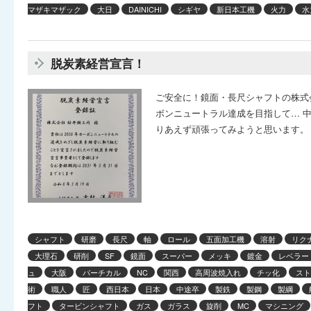
マザキマザック
大日
DAINICHI
シギヤ
新日本工機
火力
水
脱炭素経営宣言！
ご安全に！鏡面・長尺シャフトの株式会
ボンニュートラル達成を目指して… 
りあえず頑張ってみようと思います。 
シャフト
研磨
長尺
軸
ロール
五面加工機
溶射
リク
大理石
研削
SF
鏡面
スーパー
メッキ
鍍金
レベラー
ュ
大阪
バーチカル
NC
関西
高周波焼入れ
チッ化
スト
術
職人
匠
西日本
日本
中途卒
製鉄
製鋼
製綱
フト
タービンシャフト
ガス
ガラス
旋削
MC
マシニング