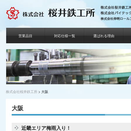
営業品目
対応仕様一覧
選ばれる理由
株式会社桜井鉄工所
>
大阪
大阪
近畿エリア梅雨入り！