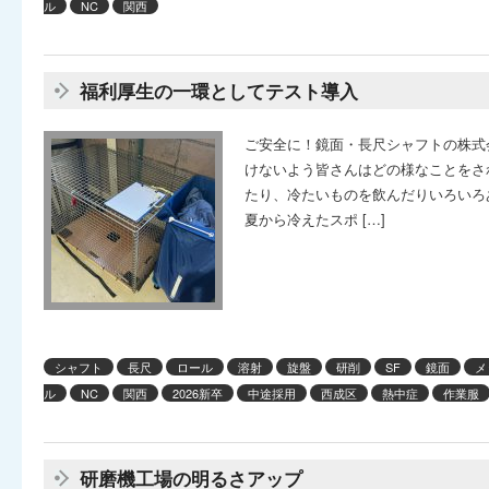
ル
NC
関西
福利厚生の一環としてテスト導入
ご安全に！鏡面・長尺シャフトの株式
けないよう皆さんはどの様なことをさ
たり、冷たいものを飲んだりいろいろ
夏から冷えたスポ […]
シャフト
長尺
ロール
溶射
旋盤
研削
SF
鏡面
メ
ル
NC
関西
2026新卒
中途採用
西成区
熱中症
作業服
研磨機工場の明るさアップ