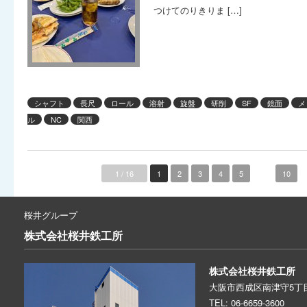
つけてのりきりま […]
シャフト
長尺
ロール
溶射
旋盤
研削
SF
鏡面
メ
ル
NC
関西
1 / 16
1
2
3
4
5
...
10
桜井グループ
株式会社
桜井鉄工所
株式会社桜井鉄工所
大阪市西成区南津守5丁目
TEL: 06-6659-3600