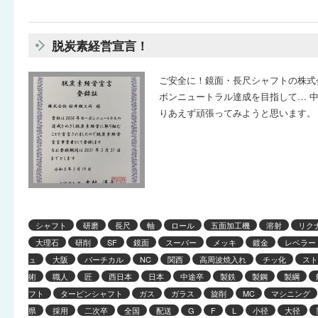
脱炭素経営宣言！
ご安全に！鏡面・長尺シャフトの株式会
ボンニュートラル達成を目指して… 
りあえず頑張ってみようと思います。 
シャフト
研磨
長尺
軸
ロール
五面加工機
溶射
リク
大理石
研削
SF
鏡面
スーパー
メッキ
鍍金
レベラー
ュ
大阪
バーチカル
NC
関西
高周波焼入れ
チッ化
スト
術
職人
匠
西日本
日本
中途卒
製鉄
製鋼
製綱
フト
タービンシャフト
ガス
ガラス
旋削
MC
マシニング
県
採用
二次卒
全国
配送
G
F
L
小径
大径