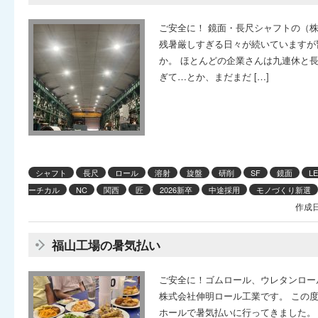
ご安全に！ 鏡面・長尺シャフトの（
残暑厳しすぎる日々が続いていますが
か。 ほとんどの企業さんは九連休と
ぎて…とか、まだまだ […]
シャフト
長尺
ロール
溶射
旋盤
研削
SF
鏡面
L
ーチカル
NC
関西
匠
2026新卒
中途採用
モノづくり新選
作成日
福山工場の暑気払い
ご安全に！ゴムロール、ウレタンロー
株式会社伸明ロール工業です。 この度
ホールで暑気払いに行ってきました。