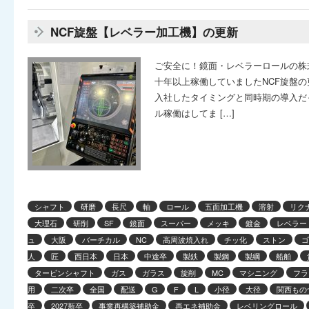
NCF旋盤【レベラー加工機】の更新
ご安全に！鏡面・レベラーロールの株
十年以上稼働していましたNCF旋盤の
入社したタイミングと同時期の導入だ
ル稼働はしてま […]
シャフト
研磨
長尺
軸
ロール
五面加工機
溶射
リク
大理石
研削
SF
鏡面
スーパー
メッキ
鍍金
レベラー
ュ
大阪
バーチカル
NC
高周波焼入れ
チッ化
ストン
ゴ
人
匠
西日本
日本
中途卒
製鉄
製鋼
製綱
船舶
タービンシャフト
ガス
ガラス
旋削
MC
マシニング
フラ
用
二次卒
全国
配送
G
F
L
小径
大径
関西もの
卒
2027新卒
事業再構築補助金
再エネ補助金
レベリングロール