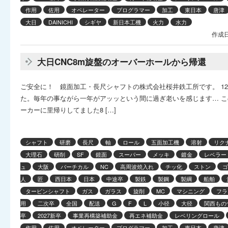
作用
佐用
オペレーター
プログラマー
加工
東日本
唐津
大日
DAINICHI
シギヤ
新日本工機
火力
水力
作成日
大日CNC8m旋盤のオーバーホールから帰還
ご安全に！ 鏡面加工・長尺シャフトの株式会社桜井鉄工所です。 1
た。毎年の事ながら一年がアッッという間に過ぎ老いを感じます… 
ーカーに里帰りしてました8 […]
シャフト
研磨
長尺
軸
ロール
五面加工機
溶射
リク
大理石
研削
SF
鏡面
スーパー
メッキ
鍍金
レベラー
ュ
大阪
バーチカル
NC
高周波焼入れ
チッ化
ストン
ゴ
人
匠
西日本
日本
中途卒
製鉄
製鋼
製綱
船舶
タービンシャフト
ガス
ガラス
旋削
MC
マシニング
フラ
用
二次卒
全国
配送
G
F
L
小径
大径
関西もの
卒
2027新卒
事業再構築補助金
再エネ補助金
レベリングロール
作用
佐用
オペレーター
プログラマー
加工
東日本
唐津