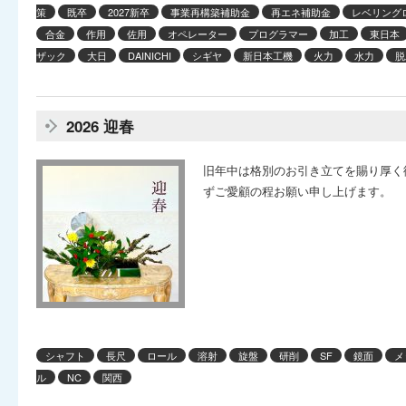
策
既卒
2027新卒
事業再構築補助金
再エネ補助金
レベリング
合金
作用
佐用
オペレーター
プログラマー
加工
東日本
ザック
大日
DAINICHI
シギヤ
新日本工機
火力
水力
脱
2026 迎春
旧年中は格別のお引き立てを賜り厚く
ずご愛顧の程お願い申し上げます。
シャフト
長尺
ロール
溶射
旋盤
研削
SF
鏡面
メ
ル
NC
関西