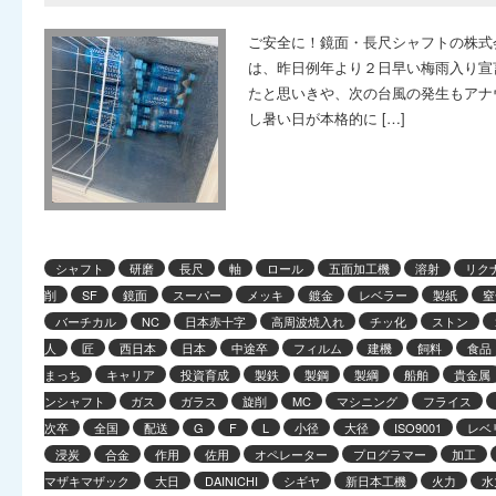
ご安全に！鏡面・長尺シャフトの株式
は、昨日例年より２日早い梅雨入り宣
たと思いきや、次の台風の発生もアナ
し暑い日が本格的に […]
シャフト
研磨
長尺
軸
ロール
五面加工機
溶射
リク
削
SF
鏡面
スーパー
メッキ
鍍金
レベラー
製紙
窒
バーチカル
NC
日本赤十字
高周波焼入れ
チッ化
ストン
人
匠
西日本
日本
中途卒
フィルム
建機
飼料
食品
まっち
キャリア
投資育成
製鉄
製鋼
製綱
船舶
貴金属
ンシャフト
ガス
ガラス
旋削
MC
マシニング
フライス
次卒
全国
配送
G
F
L
小径
大径
ISO9001
レベ
浸炭
合金
作用
佐用
オペレーター
プログラマー
加工
マザキマザック
大日
DAINICHI
シギヤ
新日本工機
火力
水