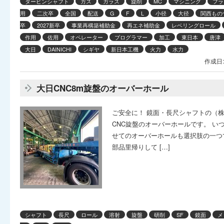
タービンシャフト
ガス
ガラス
旋削
MC
マシニング
フラ
用
二次卒
全国
配送
G
F
L
小径
大径
関西もの
卒
2027新卒
事業再構築補助金
再エネ補助金
レベリングロール
作用
佐用
オペレーター
プログラマー
加工
東日本
唐津
大日
DAINICHI
シギヤ
新日本工機
火力
水力
作成日:
大日CNC8m旋盤のオーバーホール
ご安全に！ 鏡面・長尺シャフトの（
CNC旋盤のオーバーホールです。 い
せてのオーバーホールも選択肢の一つ
部品里帰りして […]
シャフト
長尺
ロール
溶射
旋盤
研削
SF
鏡面
メ