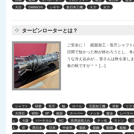
大日
DAINICHI
シギヤ
新日本工機
火力
水力
タービンローターとは？
ご安全に！ 鏡面加工・長尺シャフト
日間で短かった秋が終わろうとし、冬
うな冷え込みが… 皆さんは秋を楽し
食の秋ですが＾＾ […]
シャフト
研磨
長尺
軸
ロール
五面加工機
溶射
リク
大理石
研削
SF
鏡面
スーパー
メッキ
鍍金
レベラー
ュ
大阪
バーチカル
NC
高周波焼入れ
チッ化
ストン
ゴ
人
匠
西日本
日本
中途卒
製鉄
製鋼
製綱
船舶