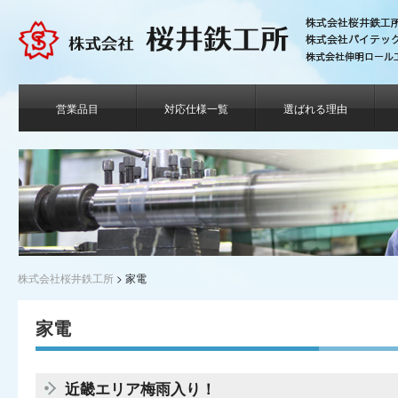
営業品目
対応仕様一覧
選ばれる理由
株式会社桜井鉄工所
>
家電
家電
近畿エリア梅雨入り！