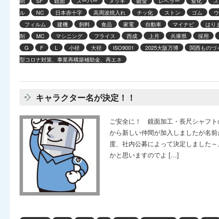
削
SF
鏡面
スーパー
メッキ
鍍金
レベラー
窒化
ス
ル
NC
日本赤十字
高周波焼入れ
チッ化
ストン
ゴム
ウ
フィルム
建機
飼料
食品
家電
自動車
マイナビ
はり
削
MC
マシニング
フライス
西成
上月
兵庫県
採用
G
F
L
小径
大径
ISO9001
2025大阪万博
関西ものづく
型コロナ対策、事業再構築補助金、再エネ
キャラクター名が決定！！
ご安全に！ 鏡面加工・長尺シャフト
から新しい仲間が加入しましたが名前
度、社内公募によって決定しました～
かと思いますのでよ […]