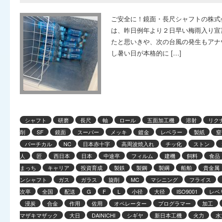
ご安全に！鏡面・長尺シャフトの株式
は、昨日例年より２日早い梅雨入り宣
たと思いきや、次の台風の発生もアナ
し暑い日が本格的に […]
シャフト
研磨
長尺
軸
ロール
五面加工機
溶射
リク
削
SF
鏡面
スーパー
メッキ
鍍金
レベラー
製紙
窒
バーチカル
NC
日本赤十字
高周波焼入れ
チッ化
ストン
人
匠
西日本
日本
中途卒
フィルム
建機
飼料
食品
まっち
キャリア
投資育成
製鉄
製鋼
製綱
船舶
貴金属
ンシャフト
ガス
ガラス
旋削
MC
マシニング
フライス
次卒
全国
配送
G
F
L
小径
大径
ISO9001
レベ
浸炭
合金
作用
佐用
オペレーター
プログラマー
加工
マザキマザック
大日
DAINICHI
シギヤ
新日本工機
火力
水