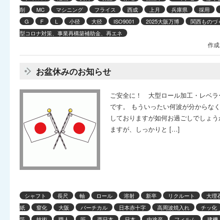
削
MC
マシニング
フライス
西成
上月
兵庫県
採用
G
F
L
小径
大径
ISO9001
2025大阪万博
関西ものづく
型コロナ対策、事業再構築補助金、再エネ
作成
お盆休みのお知らせ
ご安全に！ 大型ロール加工・レベラ
です。 もういったい何波が分からな
しておりますが如何お過ごしでしょう
ますが、しっかりと […]
シャフト
長尺
軸
ロール
溶射
新卒
リクルート
大理
紙
窒化
大阪
バーチカル
日本赤十字
高周波焼入れ
チッ化
箔
技術
職人
匠
西日本
日本
中途卒
フィルム
建機