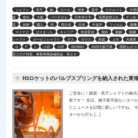
シャフト
長尺
軸
ロール
溶射
新卒
リクルート
大理
紙
窒化
大阪
バーチカル
日本赤十字
高周波焼入れ
チッ化
箔
技術
職人
匠
西日本
日本
中途卒
フィルム
建機
マイナビ
はりまっち
キャリア
投資育成
製鉄
製鋼
製綱
シャフト
タービンシャフト
ガス
ガラス
西成
上月
兵庫県
G
F
L
小径
大径
ISO9001
2025大阪万博
関西ものづく
型コロナ対策、事業再構築補助金、再エネ
H3ロケットのバルブスプリングを納入された東
ご安全に！鏡面・長尺シャフトの株式
新です！ 先日、種子島宇宙センター
たニュースを記憶に新しいですね。 今
ターから打ち […]