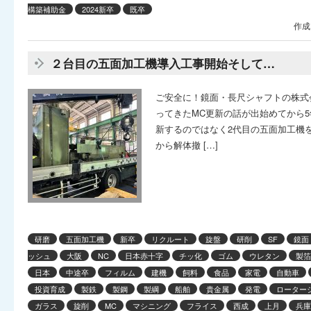
構築補助金
2024新卒
既卒
作成
２台目の五面加工機導入工事開始そして…
ご安全に！鏡面・長尺シャフトの株式会
ってきたMC更新の話が出始めてから5
新するのではなく2代目の五面加工機を
から解体撤 […]
研磨
五面加工機
新卒
リクルート
旋盤
研削
SF
鏡面
ッシュ
大阪
NC
日本赤十字
チッ化
ゴム
ウレタン
製箔
日本
中途卒
フィルム
建機
飼料
食品
家電
自動車
投資育成
製鉄
製鋼
製綱
船舶
貴金属
発電
ローター
ガラス
旋削
MC
マシニング
フライス
西成
上月
兵庫