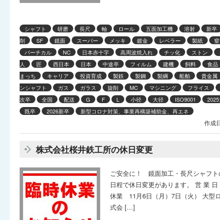
シャフト
研磨
長尺
軸
ロール
五面加工機
溶射
新卒
削
SF
鏡面
スーパー
メッキ
鍍金
レベラー
製紙
窒
バーチカル
NC
日本赤十字
高周波焼入れ
チッ化
ストン
人
匠
西日本
日本
中途卒
フィルム
建機
飼料
食品
まっち
キャリア
投資育成
製鉄
製鋼
製綱
船舶
貴金属
ンシャフト
ガス
ガラス
旋削
MC
マシニング
フライス
次卒
全国
配送
G
F
L
小径
大径
ISO9001
202
既卒
2026新卒
新型コロナ対策、事業再構築補助金、再エネ
作成日
株式会社桜井鉄工所の休日変更
ご安全に！ 鏡面加工・長尺シャフト
日程で休日変更があります。 営 業 日
休業 11月6日（月）7日（火） 大
式会 […]