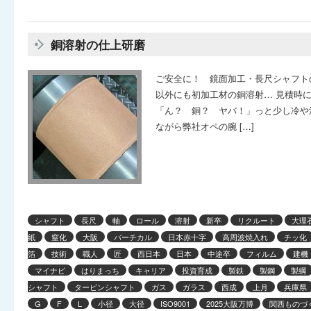
銅溶射の仕上研磨
ご安全に！ 鏡面加工・長尺シャフト
以外にも初加工材の銅溶射… 見積時
「ん？ 銅？ ヤバ！」っと少し冷や
ながら弊社オペの腕 […]
シャフト
長尺
軸
ロール
溶射
新卒
リクルート
大理
紙
窒化
大阪
バーチカル
日本赤十字
高周波焼入れ
チッ化
箔
技術
職人
匠
西日本
日本
中途卒
フィルム
建機
マイナビ
はりまっち
キャリア
投資育成
製鉄
製鋼
製綱
シャフト
タービンシャフト
ガス
ガラス
西成
上月
兵庫県
G
F
L
小径
大径
ISO9001
2025大阪万博
関西ものづく