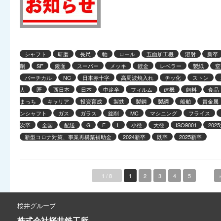
シャフト
研磨
長尺
軸
ロール
五面加工機
溶射
新卒
削
SF
鏡面
スーパー
メッキ
鍍金
レベラー
製紙
窒
バーチカル
NC
日本赤十字
高周波焼入れ
チッ化
ストン
人
匠
西日本
日本
中途卒
フィルム
建機
飼料
食品
まっち
キャリア
投資育成
製鉄
製鋼
製綱
船舶
貴金属
ンシャフト
ガス
ガラス
旋削
MC
マシニング
フライス
次卒
全国
配送
G
F
L
小径
大径
ISO9001
202
新型コロナ対策、事業再構築補助金
2024新卒
既卒
2025新卒
1 / 8
1
2
3
4
5
...
桜井グループ
株式会社
桜井鉄工所