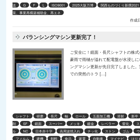
送
G
F
L
ISO9001
2025大阪万博
関西ものづくり新撰2021
策、事業再構築補助金、再エネ
作成日
バランシングマシン更新完了！
ご安全に！鏡面・長尺シャフトの株式
豪雨で雨樋が溢れて配電盤が水浸しに
ングマシン更新が先日完了しました。実
での突然のトラ […]
シャフト
研磨
長尺
軸
ロール
五面加工機
溶射
新卒
削
SF
鏡面
スーパー
メッキ
鍍金
レベラー
窒化
ス
ル
NC
日本赤十字
高周波焼入れ
チッ化
ストン
ゴム
ウ
フィルム
建機
飼料
食品
家電
自動車
マイナビ
はり