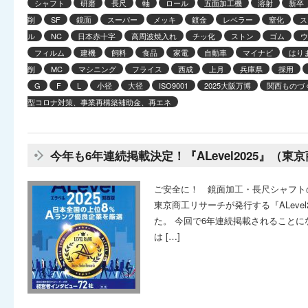
シャフト
研磨
長尺
軸
ロール
五面加工機
溶射
新卒
削
SF
鏡面
スーパー
メッキ
鍍金
レベラー
窒化
ス
ル
NC
日本赤十字
高周波焼入れ
チッ化
ストン
ゴム
ウ
フィルム
建機
飼料
食品
家電
自動車
マイナビ
はり
削
MC
マシニング
フライス
西成
上月
兵庫県
採用
G
F
L
小径
大径
ISO9001
2025大阪万博
関西ものづく
型コロナ対策、事業再構築補助金、再エネ
今年も6年連続掲載決定！『ALevel2025』（
ご安全に！ 鏡面加工・長尺シャフト
東京商工リサーチが発行する『ALeve
た。 今回で6年連続掲載されることにな
は […]