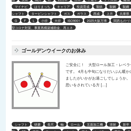
マイナビ
はりまっち
キャリア
投資育成
製鉄
製鋼
製綱
シャフト
タービンシャフト
ガス
ガラス
西成
上月
兵庫県
G
F
L
小径
大径
ISO9001
2025大阪万博
関西ものづく
型コロナ対策、事業再構築補助金、再エネ
ゴールデンウイークのお休み
ご安全に！ 大型ロール加工・レベラ
です。 4月も中旬になりだいぶん暖
ましたがいかがお過ごしでしょうか。
思いをされている方 […]
シャフト
研磨
長尺
軸
ロール
五面加工機
溶射
新卒