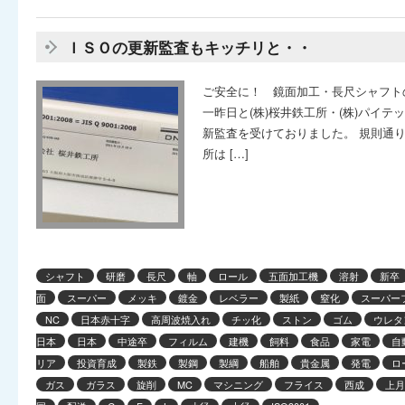
ＩＳＯの更新監査もキッチリと・・
ご安全に！ 鏡面加工・長尺シャフト
一昨日と(株)桜井鉄工所・(株)パイテッ
新監査を受けておりました。 規則通
所は […]
シャフト
研磨
長尺
軸
ロール
五面加工機
溶射
新卒
面
スーパー
メッキ
鍍金
レベラー
製紙
窒化
スーパー
NC
日本赤十字
高周波焼入れ
チッ化
ストン
ゴム
ウレタ
日本
日本
中途卒
フィルム
建機
飼料
食品
家電
自
リア
投資育成
製鉄
製鋼
製綱
船舶
貴金属
発電
ロ
ガス
ガラス
旋削
MC
マシニング
フライス
西成
上月