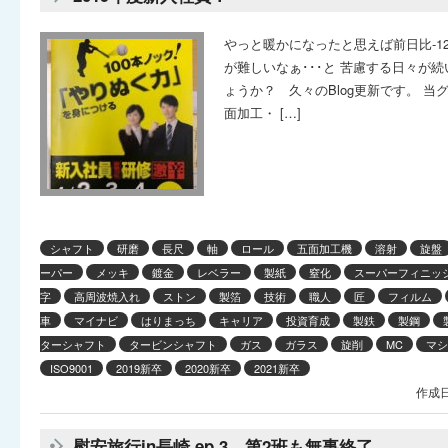
やっと暖かになったと思えば前日比-
が難しいなぁ･･･と 苦慮する日々が
ょうか？ 久々のBlog更新です。 
面加工・ […]
シャフト
研磨
長尺
軸
ロール
五面加工機
溶射
旋盤
ーパー
メッキ
鍍金
レベラー
製紙
窒化
スーパーフィニッ
字
高周波焼入れ
ストン
製箔
技術
職人
匠
フィルム
車
マイナビ
はりまっち
キャリア
投資育成
製鉄
製鋼
ターシャフト
タービンシャフト
ガス
ガラス
旋削
MC
マシ
ISO9001
2019新卒
2020新卒
2021新卒
作成日
慰安旅行in長崎 ep,3 第2班も無事終了