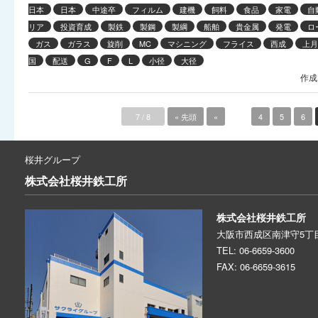
日本
日本
中途卒
フィルム
建機
飼料
食品
家電
自
リア
投資育成
製鉄
製鋼
製綱
船舶
貴金属
発電
ロ
ガス
ガラス
旋削
MC
マシニング
フライス
西成
上月
国
配送
G
F
L
小径
大径
作成
7 / 8
« 先頭
«
...
4
5
6
桜井グループ
株式会社
桜井鉄工所
株式会社桜井鉄工所
大阪市西成区南津守5丁目
TEL: 06-6659-3600
FAX: 06-6659-3615