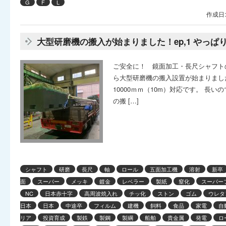
G
F
L
作成日:
大型研磨機の搬入が始まりました！ep,1 やっぱ
ご安全に！ 鏡面加工・長尺シャフト
ら大型研磨機の搬入設置が始まりました
10000ｍｍ（10m）対応です。 長い
の搬 […]
シャフト
研磨
長尺
軸
ロール
五面加工機
溶射
新卒
面
スーパー
メッキ
鍍金
レベラー
製紙
窒化
スーパー
NC
日本赤十字
高周波焼入れ
チッ化
ストン
ゴム
ウレタ
日本
日本
中途卒
フィルム
建機
飼料
食品
家電
自
リア
投資育成
製鉄
製鋼
製綱
船舶
貴金属
発電
ロ