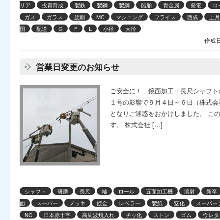
リア
投資育成
製鉄
製鋼
製綱
船舶
貴金属
発電
ロ
ガス
ガラス
旋削
MC
マシニング
フライス
西成
上月
国
配送
G
F
L
小径
大径
作成日
営業日変更のお知らせ
ご安全に！ 鏡面加工・長尺シャフト
１号の影響で９月４日～６日（株式会
となりご迷惑をおかけしました。 こ
す。 株式会社 […]
シャフト
研磨
長尺
軸
ロール
五面加工機
溶射
新卒
面
スーパー
メッキ
鍍金
レベラー
製紙
窒化
スーパー
NC
日本赤十字
高周波焼入れ
チッ化
ストン
ゴム
ウレタ