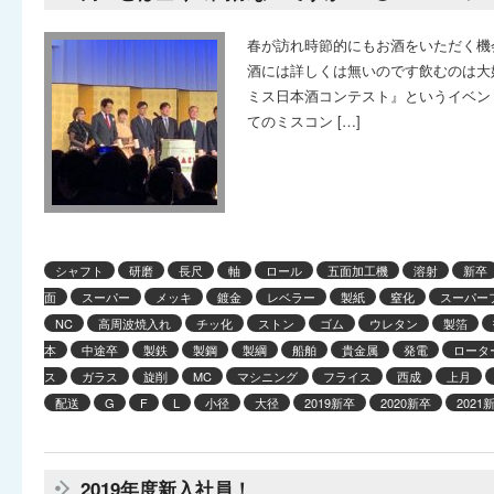
春が訪れ時節的にもお酒をいただく機
酒には詳しくは無いのです飲むのは大好
ミス日本酒コンテスト』というイベン
てのミスコン […]
シャフト
研磨
長尺
軸
ロール
五面加工機
溶射
新卒
面
スーパー
メッキ
鍍金
レベラー
製紙
窒化
スーパー
NC
高周波焼入れ
チッ化
ストン
ゴム
ウレタン
製箔
本
中途卒
製鉄
製鋼
製綱
船舶
貴金属
発電
ロータ
ス
ガラス
旋削
MC
マシニング
フライス
西成
上月
配送
G
F
L
小径
大径
2019新卒
2020新卒
2021
2019年度新入社員！