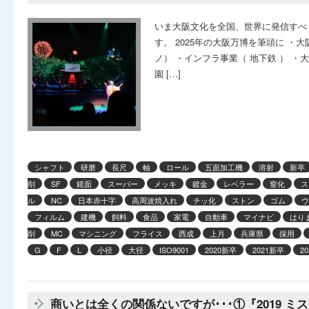
いま大阪文化を全国、世界に発信すべ
す。 2025年の大阪万博を筆頭に ・
ノ） ・インフラ事業（ 地下鉄 ） ・
園 […]
シャフト
研磨
長尺
軸
ロール
五面加工機
溶射
新卒
削
SF
鏡面
スーパー
メッキ
鍍金
レベラー
窒化
ス
ル
NC
日本赤十字
高周波焼入れ
チッ化
ストン
ゴム
ウ
フィルム
建機
飼料
食品
家電
自動車
マイナビ
はり
削
MC
マシニング
フライス
西成
上月
兵庫県
採用
G
F
L
小径
大径
ISO9001
2020新卒
2021新卒
2
商いとは全くの関係ないですが･･･①『2019 