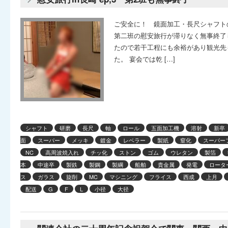
ご安全に！ 鏡面加工・長尺シャフト
第二班の慰安旅行が滞りなく無事終了
たので若干工程にも余裕があり観光先
た。 宴会では乾 […]
シャフト
研磨
長尺
軸
ロール
五面加工機
溶射
新卒
面
スーパー
メッキ
鍍金
レベラー
製紙
窒化
スーパー
NC
高周波焼入れ
チッ化
ストン
ゴム
ウレタン
製箔
本
中途卒
製鉄
製鋼
製綱
船舶
貴金属
発電
ロータ
ス
ガラス
旋削
MC
マシニング
フライス
西成
上月
配送
G
F
L
小径
大径