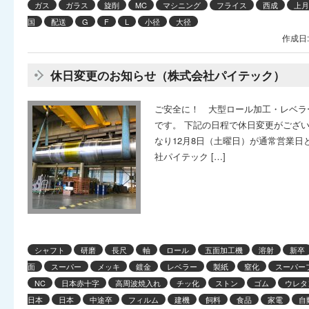
ガス
ガラス
旋削
MC
マシニング
フライス
西成
上月
国
配送
G
F
L
小径
大径
作成日:
休日変更のお知らせ（株式会社パイテック）
ご安全に！ 大型ロール加工・レベラ
です。 下記の日程で休日変更がござい
なり12月8日（土曜日）が通常営業日
社パイテック […]
シャフト
研磨
長尺
軸
ロール
五面加工機
溶射
新卒
面
スーパー
メッキ
鍍金
レベラー
製紙
窒化
スーパー
NC
日本赤十字
高周波焼入れ
チッ化
ストン
ゴム
ウレタ
日本
日本
中途卒
フィルム
建機
飼料
食品
家電
自