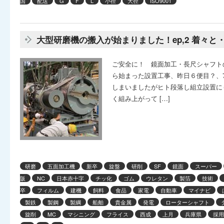
国
配送
G
F
L
小径
大径
ISO9001
大型研磨機の搬入が始まりました！ep,2 着々と
ご安全に！ 鏡面加工・長尺シャフト
ら始まった設置工事、昨日６便目？、
しまいましたがヒト段落し組立設置に
く組み上がって […]
研磨
五面加工機
新卒
旋盤
研削
SF
鏡面
スーパー
阪
NC
日本赤十字
チッ化
ゴム
ウレタン
製箔
技術
卒
フィルム
建機
飼料
食品
家電
自動車
マイナビ
製鉄
製鋼
製綱
船舶
貴金属
発電
ローターシャフト
旋削
MC
マシニング
フライス
西成
上月
兵庫県
採用