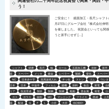
関連会社の二十周年記念祝賀会で関東・関西・中
う！
ご安全に！ 鏡面加工・長尺シャフトの
月27日にグループ会社『株式会社伸
を催しました。 祝賀会といっても関
うと派手にせず […]
シャフト
研磨
長尺
軸
ロール
五面加工機
溶射
新卒
面
スーパー
メッキ
鍍金
レベラー
製紙
窒化
スーパー
NC
日本赤十字
高周波焼入れ
チッ化
ストン
ゴム
ウレタ
日本
日本
中途卒
フィルム
建機
飼料
食品
家電
自
リア
投資育成
製鉄
製鋼
製綱
船舶
貴金属
発電
ロ
ガス
ガラス
旋削
MC
マシニング
フライス
西成
上月
国
配送
G
F
L
小径
大径
ISO9001