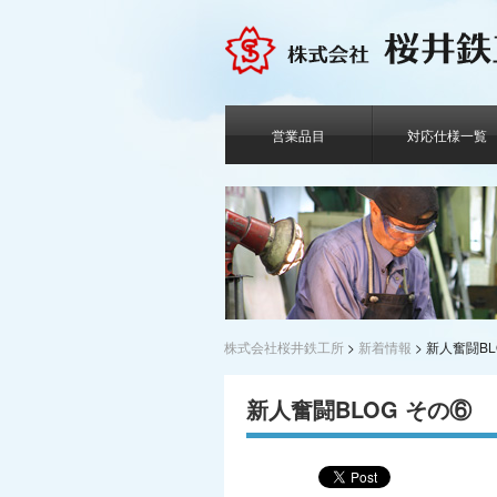
営業品目
対応仕様一覧
株式会社桜井鉄工所
>
新着情報
>
新人奮闘BL
新人奮闘BLOG その⑥