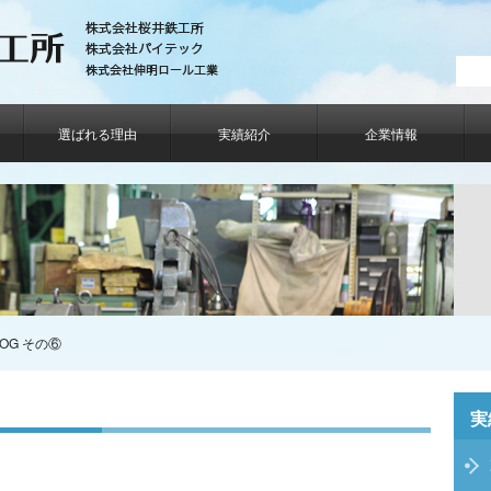
選ばれる理由
実績紹介
企業情報
OG その⑥
実