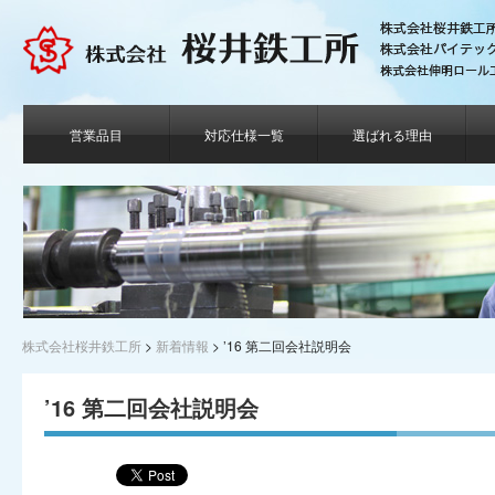
営業品目
対応仕様一覧
選ばれる理由
株式会社桜井鉄工所
>
新着情報
>
’16 第二回会社説明会
’16 第二回会社説明会