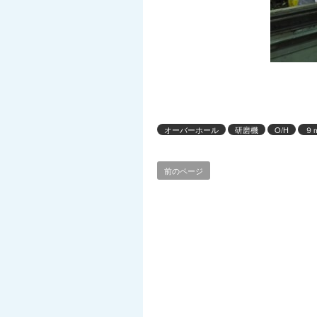
オーバーホール
研磨機
O/H
９
前のページ