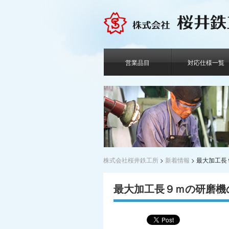
営業品目
対応仕様一覧
株式会社桜井鉄工所
>
新着情報
>
最大加工長
最大加工長９ｍの研磨機