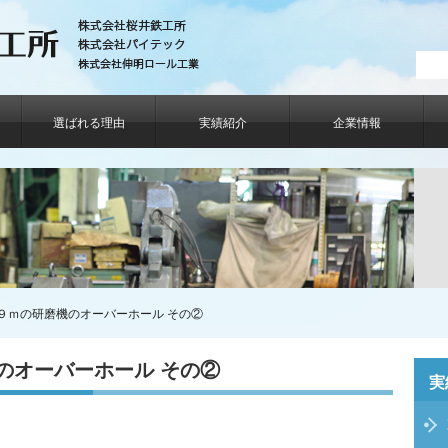
選ばれる理由
実績紹介
企業情報
９ｍの研磨機のオーバーホール その②
のオーバーホール その②
実