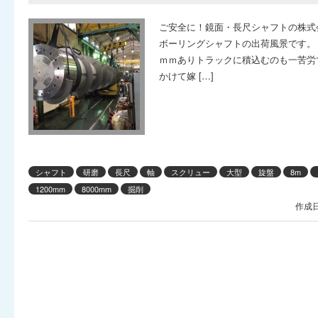
ご安全に！鏡面・長尺シャフトの株式
ボーリングシャフトの出荷風景です。 ス
ｍｍありトラックに積込むのも一苦労
かけて嫁 […]
シャフト
研磨
長尺
軸
スクリュー
大型
旋盤
8m
1200mm
8000mm
掘削
作成日