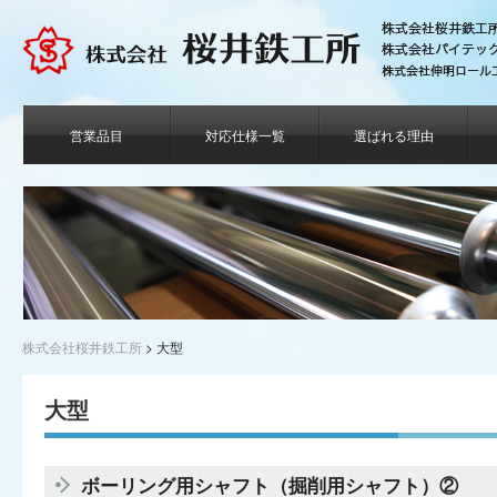
営業品目
対応仕様一覧
選ばれる理由
株式会社桜井鉄工所
>
大型
大型
ボーリング用シャフト（掘削用シャフト）②