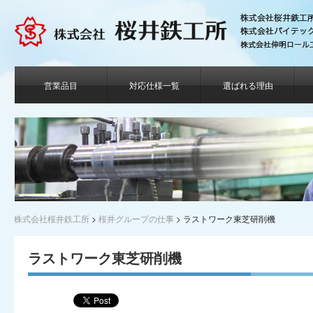
営業品目
対応仕様一覧
選ばれる理由
株式会社桜井鉄工所
>
桜井グループの仕事
>
ラストワーク東芝研削機
ラストワーク東芝研削機