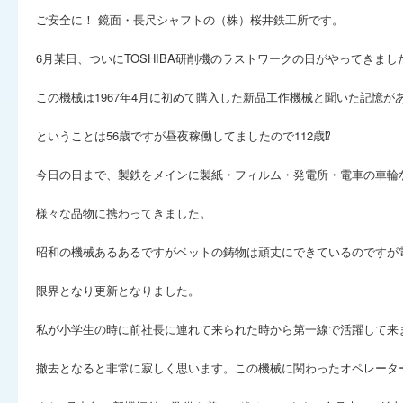
ご安全に！ 鏡面・長尺シャフトの（株）桜井鉄工所です。
6月某日、ついにTOSHIBA研削機のラストワークの日がやってきまし
この機械は1967年4月に初めて購入した新品工作機械と聞いた記憶が
ということは56歳ですが昼夜稼働してましたので112歳⁉︎
今日の日まで、製鉄をメインに製紙・フィルム・発電所・電車の車輪
様々な品物に携わってきました。
昭和の機械あるあるですがベットの鋳物は頑丈にできているのですが
限界となり更新となりました。
私が小学生の時に前社長に連れて来られた時から第一線で活躍して来
撤去となると非常に寂しく思います。この機械に関わったオペレータ