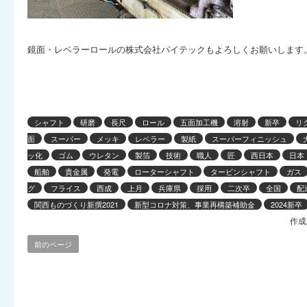
鏡面・レベラーロールの株式会社パイテックもよろしくお願いします
シャフト
研磨
長尺
ロール
五面加工機
溶射
新卒
リ
面
スーパー
メッキ
レベラー
製紙
スーパーフィニッシュ
ッ化
ゴム
ウレタン
製箔
技術
職人
匠
西日本
日本
船舶
貴金属
発電
ローターシャフト
タービンシャフト
ガス
グ
フライス
西成
上月
兵庫県
採用
二次卒
全国
配
関西ものづくり新撰2021
新型コロナ対策、事業再構築補助金
2024新卒
作成
前のページ