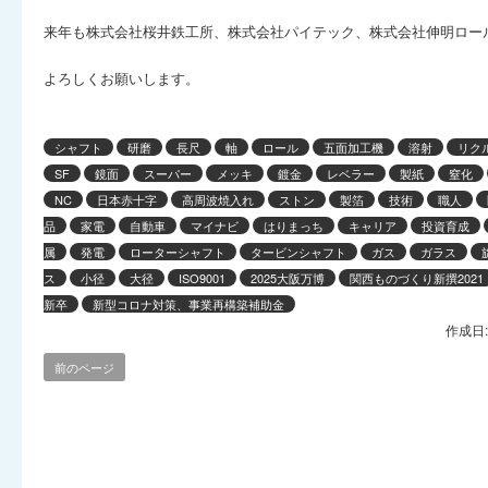
来年も株式会社桜井鉄工所、株式会社パイテック、株式会社伸明ロー
よろしくお願いします。
シャフト
研磨
長尺
軸
ロール
五面加工機
溶射
リク
SF
鏡面
スーパー
メッキ
鍍金
レベラー
製紙
窒化
NC
日本赤十字
高周波焼入れ
ストン
製箔
技術
職人
品
家電
自動車
マイナビ
はりまっち
キャリア
投資育成
属
発電
ローターシャフト
タービンシャフト
ガス
ガラス
ス
小径
大径
ISO9001
2025大阪万博
関西ものづくり新撰2021
新卒
新型コロナ対策、事業再構築補助金
作成日:
前のページ