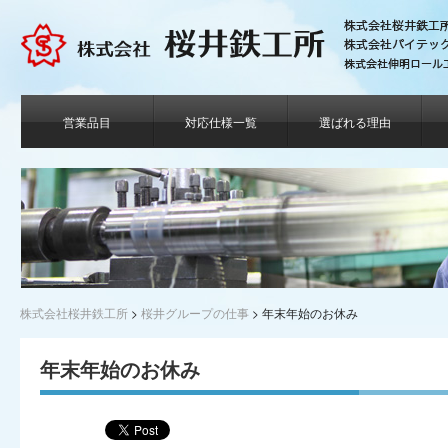
営業品目
対応仕様一覧
選ばれる理由
株式会社桜井鉄工所
>
桜井グループの仕事
>
年末年始のお休み
年末年始のお休み