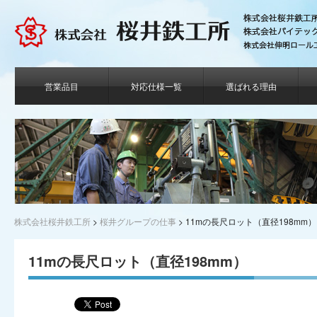
営業品目
対応仕様一覧
選ばれる理由
株式会社桜井鉄工所
>
桜井グループの仕事
>
11mの長尺ロット（直径198mm）
11mの長尺ロット（直径198mm）