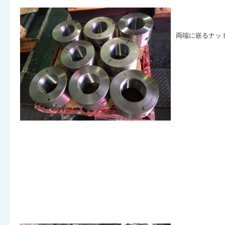
両端に嵌るナッ