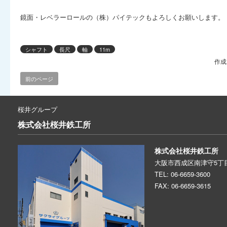
鏡面・レベラーロールの（株）パイテックもよろしくお願いします。
シャフト
長尺
軸
11m
作成
前のページ
桜井グループ
株式会社
桜井鉄工所
株式会社桜井鉄工所
大阪市西成区南津守5丁目
TEL: 06-6659-3600
FAX: 06-6659-3615